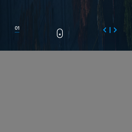
02
ALIANZA
Lider mundial en redes que
transforma la manera en la que
la gente se conecta, comunica
y colabora